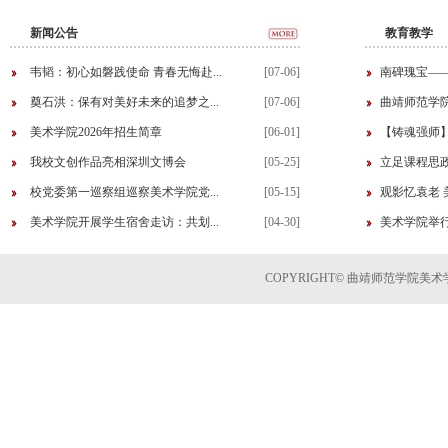
新闻公告
教育教学
韦韬：初心如磐践使命 青春无悔赴...
[07-06]
南碑瑰宝—
奠石洪：保有对美好未来的追梦之...
[07-06]
曲靖师范学院美
美术学院2026年招生简章
[06-01]
【铸魂强师
我校文创作品亮相深圳文博会
[05-25]
立足课程思政
校党委第一巡察组巡察美术学院党...
[05-15]
观影忆袁老 
美术学院开展学生宿舍走访：共划...
[04-30]
美术学院举行2
COPYRIGHT© 曲靖师范学院美术